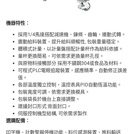
機器特性：
採用1/4馬達搭配減速機、鍊條、齒輪，連動式轉。
震動給料裝置，提升給料順暢性, 包裝重量穩定。
體積式計量，以計量盤搭配計量杯作為給料依據。
量杯更換簡易，可依需求更換量杯孔徑。
與原物料接觸部分 採用不鏽鋼304或食品及材料。
可程式PLC電眼追蹤裝置，感應精準，自動修正誤差
值。
各部溫度獨立控制，溫控表具PID自動恆溫功能。
包裝寬度可調，依需求更換模具。
包裝袋長於機台上直接調整。
建議封口形式:背面封口。
伺服控制機型結構, 可依需求製作.
選購配備
：
印字機、計數警報停機功能、料位感測裝置、進料輸送