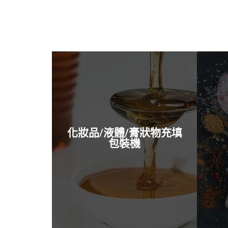
JS
View All
JS
JS
化妝品/液體/膏狀物充填
JS-14A 機械式結構+攪拌功能
JS-
包裝機
JS-14 伺服控制+氣壓式封口
JS
JS-14 伺服控制+觸控式人機介面
JS-
JS-14 機械式結構
JS
JS
JS-
JS-