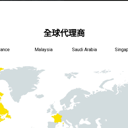
全球代理商
rance
Malaysia
Saudi Arabia
Singa