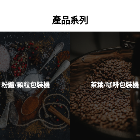
產品系列
View All
-34A 三角包裝
View All
-28 震動盤整列
-20A 螺桿計量
JS-68
粉體/顆粒包裝機
茶葉/咖啡包裝機
18A
JS-32A 掛耳咖啡
-16A 螺桿計量
JS-32
12A
JS-10
-10A 伺服控制
JS-6A
-10A 機械式運轉
10
8A